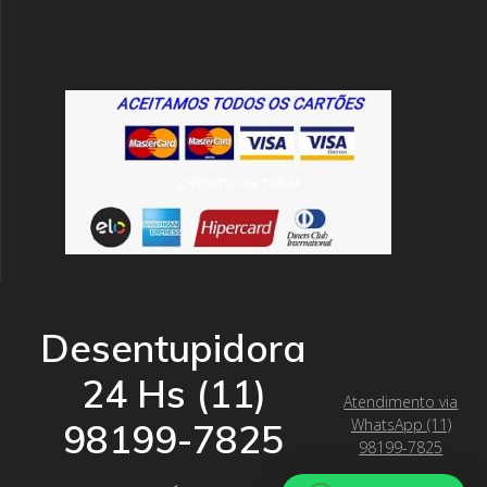
Desentupidora
24 Hs (11)
Atendimento via
WhatsApp (11)
98199-7825
98199-7825