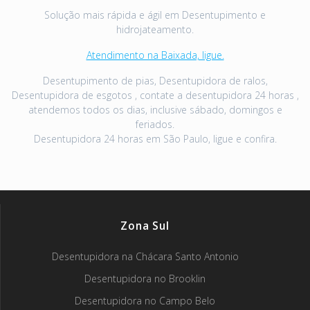
Solução mais rápida e ágil em Desentupimento e
hidrojateamento.
Atendimento na Baixada, ligue.
Desentupimento de pias, Desentupidora de ralos,
Desentupidora de esgotos , contate a desentupidora 24 horas ,
atendemos todos os dias, inclusive sábado, domingos e
feriados.
Desentupidora 24 horas em São Paulo, ligue e confira.
Zona Sul
Desentupidora na Chácara Santo Antonio
Desentupidora no Brooklin
Desentupidora no Campo Belo