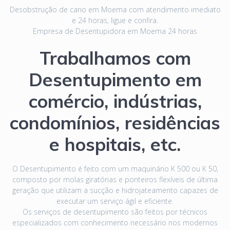
Desobstrução de cano em Moema com atendimento imediato
e 24 horas, ligue e confira.
Empresa de Desentupidora em Moema 24 horas
Trabalhamos com
Desentupimento em
comércio, indústrias,
condomínios, residências
e hospitais, etc.
O Desentupimento é feito com um maquinário K 500 ou K 50,
composto por molas giratórias e ponteiros flexíveis de última
geração que utilizam a sucção e hidrojateamento capazes de
executar um serviço ágil e eficiente.
Os serviços de desentupimento são feitos por técnicos
especializados com conhecimento necessário nos modernos